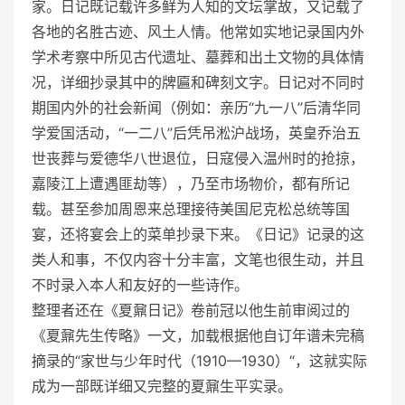
家。日记既记载许多鲜为人知的文坛掌故，又记载了
各地的名胜古迹、风土人情。他常如实地记录国内外
学术考察中所见古代遗址、墓葬和出土文物的具体情
况，详细抄录其中的牌匾和碑刻文字。日记对不同时
期国内外的社会新闻（例如：亲历“九一八”后清华同
学爱国活动，“一二八”后凭吊淞沪战场，英皇乔治五
世丧葬与爱德华八世退位，日寇侵入温州时的抢掠，
嘉陵江上遭遇匪劫等），乃至市场物价，都有所记
载。甚至参加周恩来总理接待美国尼克松总统等国
宴，还将宴会上的菜单抄录下来。《日记》记录的这
类人和事，不仅内容十分丰富，文笔也很生动，并且
不时录入本人和友好的一些诗作。
整理者还在《夏鼐日记》卷前冠以他生前审阅过的
《夏鼐先生传略》一文，加载根据他自订年谱未完稿
摘录的“家世与少年时代（1910—1930）“，这就实际
成为一部既详细又完整的夏鼐生平实录。