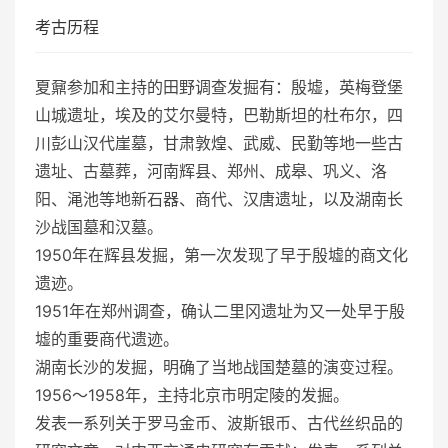
考古历程
夏鼐参加和主持的田野调查发掘有：殷墟，英梅登堡
山城遗址，埃及的艾尔曼特，巴勒斯坦的杜布尔，四
川彭山汉代崖墓，甘肃敦煌、武威、民勤等地一些古
遗址、古墓葬，河南辉县、郑州、成皋、巩义、洛
阳、渑池等地新石器、商代、汉唐遗址，以及湖南长
沙战国墓和汉墓。
1950年在辉县发掘，第一次发现了早于殷墟的商文化
遗迹。
1951年在郑州调查，确认二里冈遗址为又一处早于殷
墟的重要商代遗迹。
湖南长沙的发掘，明确了当地战国楚墓的演变过程。
1956～1958年，主持北京市明定陵的发掘。
发表一系列关于罗马金币、波斯银币、古代丝织品的