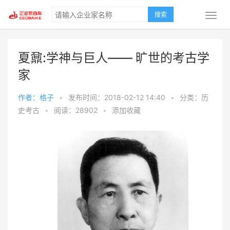
搜索
夏鼐:学神与巨人—— 旷世的考古学
家
作者：格子
•
发布时间：2018-02-12 14:40
•
分类：历
史考古
•
阅读：28902
•
添加收藏