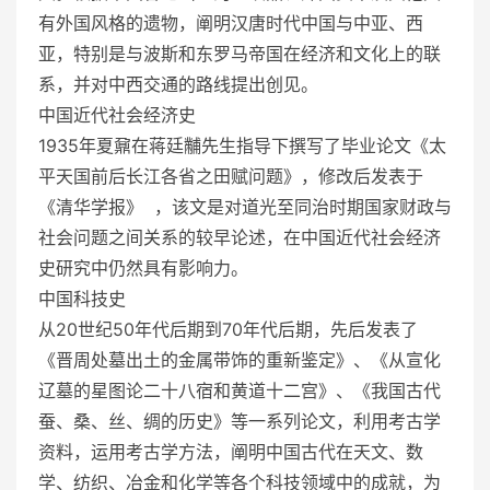
有外国风格的遗物，阐明汉唐时代中国与中亚、西
亚，特别是与波斯和东罗马帝国在经济和文化上的联
系，并对中西交通的路线提出创见。
中国近代社会经济史
1935年夏鼐在蒋廷黼先生指导下撰写了毕业论文《太
平天国前后长江各省之田赋问题》，修改后发表于
《清华学报》 ，该文是对道光至同治时期国家财政与
社会问题之间关系的较早论述，在中国近代社会经济
史研究中仍然具有影响力。
中国科技史
从20世纪50年代后期到70年代后期，先后发表了
《晋周处墓出土的金属带饰的重新鉴定》、《从宣化
辽墓的星图论二十八宿和黄道十二宫》、《我国古代
蚕、桑、丝、绸的历史》等一系列论文，利用考古学
资料，运用考古学方法，阐明中国古代在天文、数
学、纺织、冶金和化学等各个科技领域中的成就，为