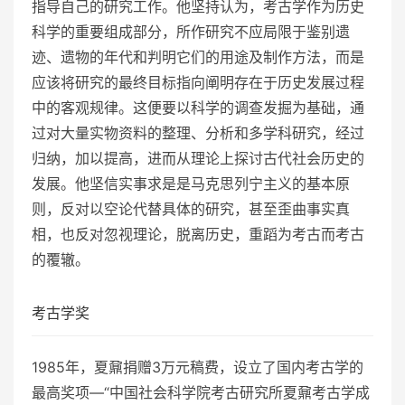
指导自己的研究工作。他坚持认为，考古学作为历史
科学的重要组成部分，所作研究不应局限于鉴别遗
迹、遗物的年代和判明它们的用途及制作方法，而是
应该将研究的最终目标指向阐明存在于历史发展过程
中的客观规律。这便要以科学的调查发掘为基础，通
过对大量实物资料的整理、分析和多学科研究，经过
归纳，加以提高，进而从理论上探讨古代社会历史的
发展。他坚信实事求是是马克思列宁主义的基本原
则，反对以空论代替具体的研究，甚至歪曲事实真
相，也反对忽视理论，脱离历史，重蹈为考古而考古
的覆辙。
考古学奖
1985年，夏鼐捐赠3万元稿费，设立了国内考古学的
最高奖项—“中国社会科学院考古研究所夏鼐考古学成