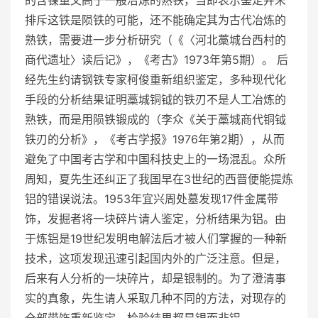
排斥这铁是陨铁的可能，还不能确定其为古代冶炼的
熟铁，需要进一步分析研究（《〈河北藁城台西村的
商代遗址〉读后记》，《考古》1973年第5期）。 后
经先生约请钢铁专家柯俊重新组织鉴定，多种现代化
手段的分析结果证明藁城铜钺的铁刃不是人工冶炼的
熟铁，而是用陨铁锻成的（李众《关于藁城商代铜钺
铁刃的分析》，《考古学报》1976年第2期），从而
避免了中国考古学和中国科技史上的一场混乱。众所
周知，夏先生还纠正了我国早在3世纪的西晋便能提炼
铝的错误说法。1953年宜兴周处墓发现17件金属带
饰，发掘者将一块碎片请人鉴定，分析结果为铝。由
于炼铝是19世纪发明电解法后才被人们掌握的一种新
技术，这项发现迅速引起国内外的广泛注意。但是，
后来有人分析的一块碎片，却是银制的。为了澄清事
实的真象，先生请人采取几种不同的方法，对现存的
全部带饰重新鉴定，检验结果都是银而非铝。