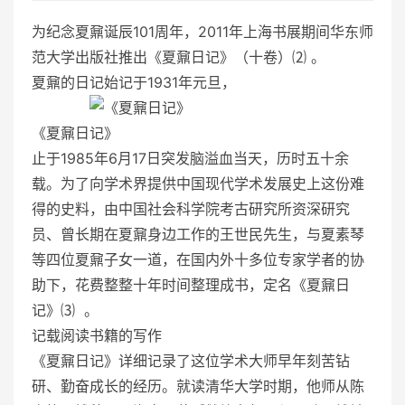
为纪念夏鼐诞辰101周年，2011年上海书展期间华东师
范大学出版社推出《夏鼐日记》（十卷）⑵ 。
夏鼐的日记始记于1931年元旦，
《夏鼐日记》
止于1985年6月17日突发脑溢血当天，历时五十余
载。为了向学术界提供中国现代学术发展史上这份难
得的史料，由中国社会科学院考古研究所资深研究
员、曾长期在夏鼐身边工作的王世民先生，与夏素琴
等四位夏鼐子女一道，在国内外十多位专家学者的协
助下，花费整整十年时间整理成书，定名《夏鼐日
记》⑶ 。
记载阅读书籍的写作
《夏鼐日记》详细记录了这位学术大师早年刻苦钻
研、勤奋成长的经历。就读清华大学时期，他师从陈