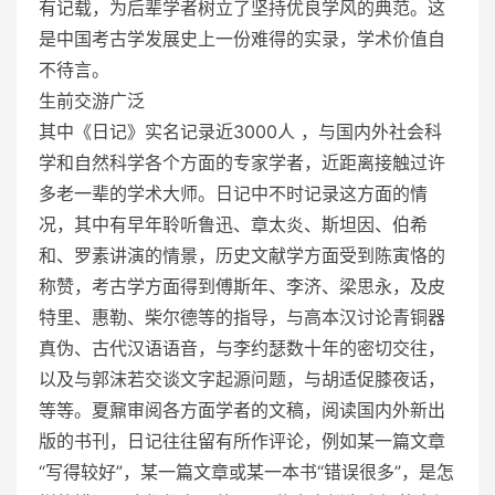
有记载，为后辈学者树立了坚持优良学风的典范。这
是中国考古学发展史上一份难得的实录，学术价值自
不待言。
生前交游广泛
其中《日记》实名记录近3000人 ，与国内外社会科
学和自然科学各个方面的专家学者，近距离接触过许
多老一辈的学术大师。日记中不时记录这方面的情
况，其中有早年聆听鲁迅、章太炎、斯坦因、伯希
和、罗素讲演的情景，历史文献学方面受到陈寅恪的
称赞，考古学方面得到傅斯年、李济、梁思永，及皮
特里、惠勒、柴尔德等的指导，与高本汉讨论青铜器
真伪、古代汉语语音，与李约瑟数十年的密切交往，
以及与郭沫若交谈文字起源问题，与胡适促膝夜话，
等等。夏鼐审阅各方面学者的文稿，阅读国内外新出
版的书刊，日记往往留有所作评论，例如某一篇文章
“写得较好”，某一篇文章或某一本书“错误很多”，是怎