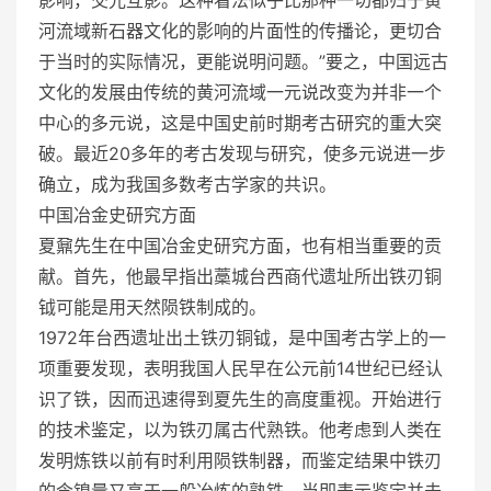
河流域新石器文化的影响的片面性的传播论，更切合
于当时的实际情况，更能说明问题。”要之，中国远古
文化的发展由传统的黄河流域一元说改变为并非一个
中心的多元说，这是中国史前时期考古研究的重大突
破。最近20多年的考古发现与研究，使多元说进一步
确立，成为我国多数考古学家的共识。
中国冶金史研究方面
夏鼐先生在中国冶金史研究方面，也有相当重要的贡
献。首先，他最早指出藁城台西商代遗址所出铁刃铜
钺可能是用天然陨铁制成的。
1972年台西遗址出土铁刃铜钺，是中国考古学上的一
项重要发现，表明我国人民早在公元前14世纪已经认
识了铁，因而迅速得到夏先生的高度重视。开始进行
的技术鉴定，以为铁刃属古代熟铁。他考虑到人类在
发明炼铁以前有时利用陨铁制器，而鉴定结果中铁刃
的含镍量又高于一般冶炼的熟铁，当即表示鉴定并未