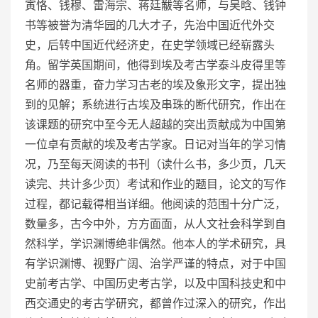
寅恪、钱穆、雷海宗、蒋廷黻等名师，与吴晗、钱钟
书等被誉为清华园的几大才子，先治中国近代外交
史，后转中国近代经济史，在史学领域已经崭露头
角。留学英国期间，他得到埃及考古学泰斗皮得里等
名师的器重，奋力学习古老的埃及象形文字，提出独
到的见解；系统进行古埃及串珠的断代研究，作出在
该课题的研究中至今无人超越的突出贡献成为中国第
一位卓有贡献的埃及考古学家。日记对当年的学习情
况，乃至每天阅读的书刊（读什么书，多少页，几天
读完、共计多少页）考试和作业的题目，论文的写作
过程，都记载得相当详细。他阅读的范围十分广泛，
数量多，古今中外，方方面面，从人文社会科学到自
然科学，学识渊博绝非偶然。他本人的学术研究，具
有学识渊博、视野广阔、治学严谨的特点，对于中国
史前考古学、中国历史考古学，以及中国科技史和中
西交通史的考古学研究，都曾作过深入的研究，作出