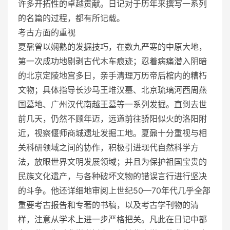
许多开拓性的卓越贡献。日记对于历年来撰写一系列
的名篇的过程，都有所记载。
考古方面的重视
夏鼐曾以娴熟的发掘技巧，在数九严寒的中原大地，
第一次成功地剔剥古代木车痕迹；忍着病痛潜入阴暗
的北京定陵地宫多日，亲手清理万历帝后棺内的糟朽
文物；具体指导长沙马王堆汉墓、北京琉璃河西周燕
国墓地、广州汉代南越王墓等一系列发掘。直到去世
前几天，仍然不顾年迈，远道前往骄阳似火的洛阳附
近，视察偃师商城遗址发掘工地。夏鼐十分重视与相
关科研领域之间的协作，积极引进现代自然科学方
法，放眼世界文明发展领域；并且为保护祖国宝贵的
民族文化遗产，与各种破坏文物的错误言行进行坚决
的斗争。他还详细地审阅上世纪50—70年代几乎全部
重要考古报告和专著的书稿，以及考古学刊物的清
样，注意从学术上进一步严格把关。凡此在日记中都