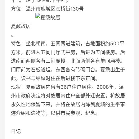
方位：温州市鹿城区仓桥街130号
夏鼐故居
。
特色：坐北朝南，五间两进建筑，占地面积约500平
方米，前进为五间门厅式平房，后进为五间楼房。后
进南面两侧各有三间厢楼，北面两侧各有单间厢楼。
门厅前为石板道坦，东西各有砖砌门台。夏鼐出生于
此，读书与结婚时住在后进楼下东正间。
现状：夏鼐故居内曾有36户住户居住。2008年，温
州市政府决定将对故居内住户全部外迁安置，将故居
永久性地保留下来，并将在故居内陈列夏鼐的生平事
迹介绍和遗物等，以供市民参观、纪念。
日记