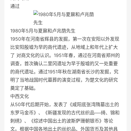
通过
1980年5月与夏鼐和卢兆荫先生
1950年在河南省辉县的发掘，第一次在安阳以外发现
比安阳殷墟为早的商代遗迹，从地域上和年代上扩大
了 对商文化的认识。1951年春，通过在河南省郑州的
调查，首次确认二里冈遗址为早于殷墟的又一处重要
的商代遗址。通过1951年秋在湖南省长沙的发掘，究
明了当地战国时代墓葬的演变过程，为楚文化的研究
奠定了基础。
中西文化
从50年代后期开始，发表了《咸阳底张湾隋墓出土的
东罗马金币》、《新疆发现的古代丝织品──绮、锦和
刺绣》、《综述中国出土的波斯萨珊朝银币》等论
文。根据中国各地出土的丝织品、外国货币及其他具