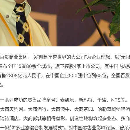
百货商业集团，以“创建享誉世界的大公司”为企业理想，以“无
遍布全国15省80余个城市，旗下控股4家上市公司，其中国内A
销售2808亿元人民币，在中国企业500强中位列65位，全国百
位。
系列成功的零售品牌商号：麦凯乐、新玛特、千盛、NTS等。
大商天狗网、大商酒行、大商澳牛、大商茶园、哈勒道城堡啤酒
瑞诗酒店、大商影城等相得益彰，创造性地构筑起多业态、多商
一帜的“多业态混合制发展模式”。对中国零售业影响深远，曾荣