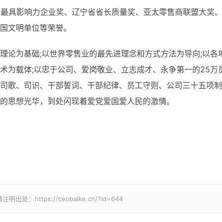
年最具影响力企业奖、辽宁省省长质量奖、亚太零售商联盟大奖
国文明单位等荣誉。
论为基础;以世界零售业的最先进理念和方式方法为导向;以各
术为载体;以忠于公司、爱岗敬业、立志成才、永争第一的25万
司歌、司识、干部誓词、干部纪律、员工守则、公司三十五项制
的思想光华，到处闪现着爱党爱国爱人民的激情。
tps://ceobaike.cn/?id=644