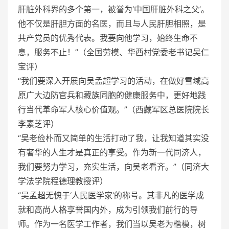
肝脏外科界的多个第一，被誉为‘中国肝脏外科之父’。
他不仅是肝胆方面的名医，而且与人民肝胆相照，是
共产党员的优秀代表。我要向他学习，始终生命不
息，服务不止！”（全国劳模、华西村党委老书记吴仁
宝评）
“我们要深入开展向吴孟超学习的活动，在做好雪域高
原广大边防官兵和藏族同胞的健康服务中，更好地践
行当代革命军人核心价值观。”（西藏军区总医院院长
李素芝评）
“吴老俭朴而又简单的生活打动了我，让我知道其实没
有奢华的人生才是真正的享受。作为新一代同济人，
我们要努力学习，充实生活，向吴老看齐。”（同济大
学法学院程德理教授评）
“吴孟超无愧于‘人民医学家’的称号。其非凡的医学成
就和高尚人格享誉国内外，成为引领我们前行的导
师。作为一名医学工作者，我们当以吴老为楷模，树