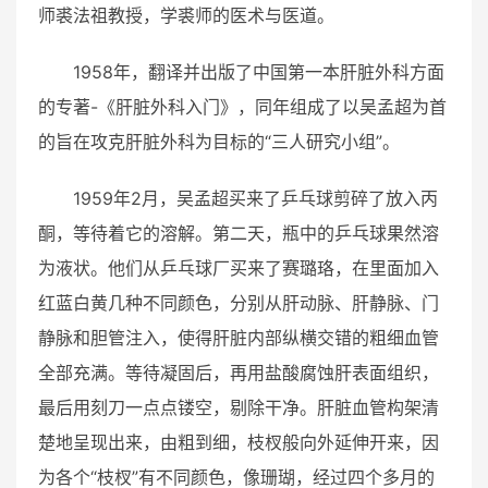
师裘法祖教授，学裘师的医术与医道。
1958年，翻译并出版了中国第一本肝脏外科方面
的专著-《肝脏外科入门》，同年组成了以吴孟超为首
的旨在攻克肝脏外科为目标的“三人研究小组”。
1959年2月，吴孟超买来了乒乓球剪碎了放入丙
酮，等待着它的溶解。第二天，瓶中的乒乓球果然溶
为液状。他们从乒乓球厂买来了赛璐珞，在里面加入
红蓝白黄几种不同颜色，分别从肝动脉、肝静脉、门
静脉和胆管注入，使得肝脏内部纵横交错的粗细血管
全部充满。等待凝固后，再用盐酸腐蚀肝表面组织，
最后用刻刀一点点镂空，剔除干净。肝脏血管构架清
楚地呈现出来，由粗到细，枝杈般向外延伸开来，因
为各个“枝杈”有不同颜色，像珊瑚，经过四个多月的