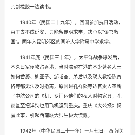
亲割橡胶一边读书。
1940年（民国二十九年），回国参加抗日活动，
由于去不成延安，只能留昆明求学，决心以“读书救
国”。同年入昆明郊区的同济大学附属中学求学。
1941年底（民国三十年），太平洋战争爆发后，
不久日军便攻占香港，当时滞留在港的不少著名人士
如何香凝、柳亚子、邹韬奋、茅盾以及联大教授陈寅
恪等都无法及时撤离，原因是孔祥熙等达官贵人垄断
了中航公司的飞机，专门运他们的私人财物家具，孔
家甚至把洋狗也用飞机运到重庆。重庆《大公报》揭
露此事，引起西南联大师生极大愤慨。
1942年（中华民国三十一年）一月七日，西南联