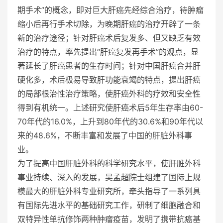
期手术”的概念，即对巨大肝癌先经综合治疗，待肿瘤
缩小后再行手术切除，为晚期肝癌的治疗开辟了一条
新的治疗途径；针对肝癌术后复发多、但又缺乏有效
治疗的特点，率先提出“肝癌复发再手术”的观点，显
著延长了肝癌患者的生存时间；针对中国肝癌合并肝
硬化多，术后极易导致肝功能衰竭的特点，提出肝癌
的局部根治性治疗策略，使肝癌外科的疗效和安全性
得到有机统一。上述研究使肝癌术后5年生存率由60-
70年代的16.0%，上升到80年代的30.6%和90年代以
来的48.6%，不断丰富和发展了中国的肝脏外科事
业。
为了提高中国肝脏外科的科学研究水平，使肝脏外科
事业持续、深入的发展，吴孟超院士组建了国际上规
模最大的肝脏外科专业研究所，牵头指导了一系列具
有国际先进水平的基础研究工作，研制了细胞融合和
双特异性单抗修饰两种肿瘤疫苗，发明了携带抗癌基