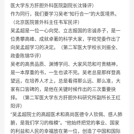
医大学东方肝胆外科医院副院长沈锋评）
作为同行，我们要学习吴老“知行合一”的大医境界。
（北京医院普外科主任韦军民评）
吴孟超是一位一心向党、立志报国的忠诚赤子，是一
位勇攀高峰、成就卓著的科学大家，学校党委作出了
向吴孟超学习的决定。（第二军医大学校长刘振全、
政委陈锦华评）
吴老的高贵品质、渊博学问、大家风范和可贵精神，
是一本厚重的书，一生也读不完。吴老总是那样登高
望远，在培养人才上，总是看得那么远、那么准，大
家有口皆碑的，是他在关键时候作出的三次重要抉
择。（第二军医大学东方肝胆外科研究所副所长王红
阳评）
“吴孟超院士的高超医术和高尚医德令人钦佩、感人肺
腑，是我们学习的楷模”。“他始终把党的事业、国家
的利益和人民的幸福放在第一位，创造了中国和国际