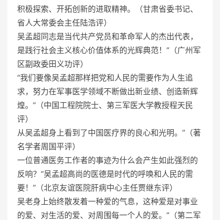
积极探索、开拓创新的进取精神。（甘肃省委书记、
省人大常委会主任陆浩评）
吴孟超同志是当代共产党员和革命军人的杰出代表，
是践行社会主义核心价值体系的光辉典范！”（广州军
区副政委田义功评）
“我们要像吴孟超那样把党和人民的需要作为人生追
求，努力在军事医学领域不断做出新业绩、创造新辉
煌。”（中国工程院院士、第三军医大学教授程天民
评）
从吴孟超身上看到了中国医疗界的良心和光明。”（著
名学者周国平评）
一位普通医务工作者的事迹为什么会产生如此强烈的
反响？“吴孟超高尚的医德是时代的呼唤和人民的需
要！”（北京友谊医院肝病中心主任贾继东评）
吴老身上始终散发着一种爱的气息，这种爱是对事业
的爱、对生活的爱、对周围每一个人的爱。”（第二军