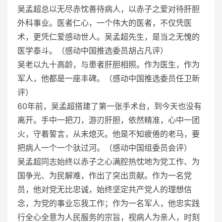
吴孟超总以无尽赤忱善待病人，以赤子之爱对待肝胆
外科事业。医者仁心，一个伟大的医者，不仅凭医
术，更凭仁爱感动世人。吴孟超先生，是当之无愧的
医学泰斗。（感动中国推选委员胡占凡评）
吴老以九十高龄，与患者肝胆相照。作为医生，作为
军人，他都是一座丰碑。（感动中国推选委员任卫新
评）
60年前，吴孟超搭建了第一张手术台，到今天也没有
离开。手中一把刀，游刃肝胆，依然精准，心中一团
火，守着誓言，从未熄灭。他是不知疲倦的老马，要
把病人一个一个驮过河。（感动中国组委员会评）
吴孟超同志始终以赤子之心满腔热忱地为党工作、为
国争光、为民解难，作出了突出贡献。作为一名党
员，他对党无比忠诚，始终坚定共产党人的理想信
念，为党的事业忘我工作；作为一名军人，他忠实践
行全心全意为人民服务的宗旨，视病人为亲人，时刻