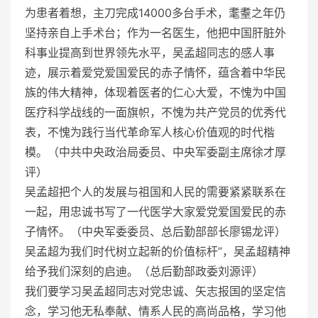
为患者着想，主刀完成14000多台手术，耄耋之年仍
坚持亲自上手术台；作为一名医生，他把中国肝脏外
科事业提高到世界领先水平，吴孟超同志的感人事
迹，展示着爱党爱国爱民的赤子情怀，蕴含着中华民
族的伟大精神，体现着医者的仁心大爱，不愧为中国
医疗科学战线的一面旗帜，不愧为共产党员的优秀代
表，不愧为践行当代革命军人核心价值观的时代楷
模。（中共中央政治局委员、中央军委副主席徐才厚
评）
吴孟超把个人的发展与祖国和人民的需要紧紧联系在
一起，用忠诚书写了一代医学大家爱党爱国爱民的赤
子情怀。（中央军委委员、总后勤部部长廖锡龙评）
吴孟超为我们时代树立起新的价值标杆”，吴孟超精神
给予我们深刻的启迪。（总后勤部政委刘源评）
我们要学习吴孟超同志对党忠诚、矢志报国的坚定信
念，学习他无私奉献、情系人民的高尚品格，学习他