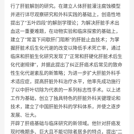
行了肝脏解剖的研究。在建立人体肝脏灌注腐蚀模型
并进行详尽观察研究和外科实践的基础上，创造性地
提出了“五叶四段”的解剖学理论；为解决肝脏手术出
血这一重要难题，在动物实验和临床探索的基础上，
建立了“常温下间歇肝门阻断”的肝脏止血技术；为掌
握肝脏术后生化代谢的改变以降低手术死亡率，通过
临床和肝脏生化研究发现了“正常和肝硬化肝脏术后生
化代谢规律”，并据此提出了纠正肝癌术后常见的致命
性生化代谢紊乱的新策略；为进一步扩大肝脏外科手
术适应症，提高肝脏外科治疗水平，他率先成功施行
了以中肝叶切除为代表的一系列标志性手术。以上述
工作为基础，创立了独具特色的肝脏外科关键理论和
技术，建立了中国肝脏外科的学科体系，并使之逐步
发展、壮大。
开辟了肝癌基础与临床研究的新领域。他针对肝癌发
现时晚期多、巨大且不能切除者居多的特点，提出“二