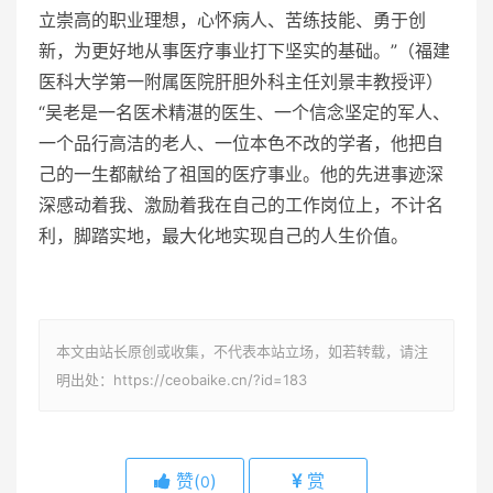
立崇高的职业理想，心怀病人、苦练技能、勇于创
新，为更好地从事医疗事业打下坚实的基础。”（福建
医科大学第一附属医院肝胆外科主任刘景丰教授评）
“吴老是一名医术精湛的医生、一个信念坚定的军人、
一个品行高洁的老人、一位本色不改的学者，他把自
己的一生都献给了祖国的医疗事业。他的先进事迹深
深感动着我、激励着我在自己的工作岗位上，不计名
利，脚踏实地，最大化地实现自己的人生价值。
本文由站长原创或收集，不代表本站立场，如若转载，请注
明出处：https://ceobaike.cn/?id=183
赞(
)
赏
0