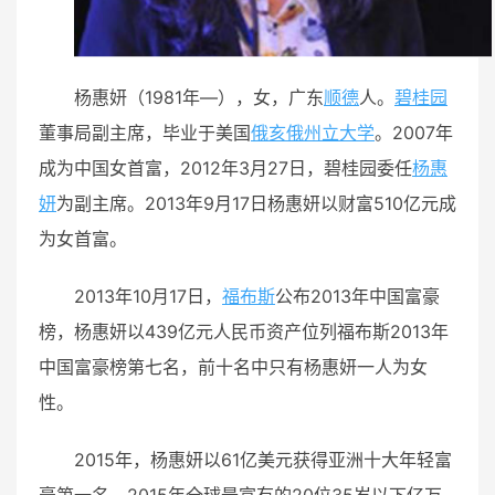
杨惠妍（1981年—），女，广东
顺德
人。
碧桂园
董事局副主席，毕业于美国
俄亥俄州立大学
。2007年
成为中国女首富，2012年3月27日，碧桂园委任
杨惠
妍
为副主席
。2013年9月17日杨惠妍以财富510亿元成
为女首富。
2013年10月17日，
福布斯
公布2013年中国富豪
榜，杨惠妍以439亿元人民币资产位列福布斯2013年
中国富豪榜第七名，前十名中只有杨惠妍一人为女
性。
2015年，杨惠妍以61亿美元获得亚洲十大年轻富
豪第一名。2015年全球最富有的20位35岁以下亿万