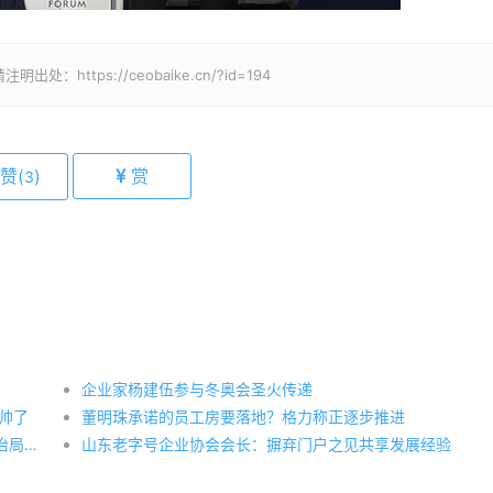
tps://ceobaike.cn/?id=194
赞(
)
赏
3
企业家杨建伍参与冬奥会圣火传递
帅了
董明珠承诺的员工房要落地？格力称正逐步推进
文一波、刘强东、马化腾等受邀参加由中共中央政治局常委、国务院副总理汪洋主持的民营企业家迎春座谈会
山东老字号企业协会会长：摒弃门户之见共享发展经验