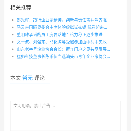
相关推荐
郎光辉：践行企业家精神，创新与责任需并驾齐驱
马云带国际奥委会主席体验虚拟试衣镜 我看起来更帅了
董明珠承诺的员工房要落地？格力称正逐步推进
文一波、刘强东、马化腾等受邀参加由中共中央政治局常委、国务院副总理汪洋主持的民营企业家迎春座谈会
山东老字号企业协会会长：摒弃门户之见共享发展经验
猛狮科技董事长陈乐伍当选汕头市青年企业家协会会长
本文
暂无
评论