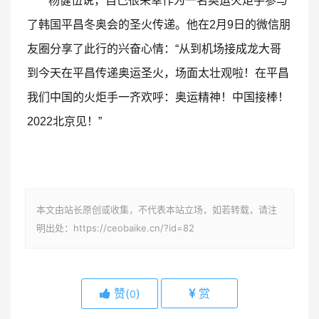
杨健伍说，自己很荣幸作为一名奥运火炬手参与
了韩国平昌冬奥会的圣火传递。他在2月9日的微信朋
友圈分享了此行的兴奋心情：“从到机场接成龙大哥
到今天在平昌传递奥运圣火，场面太壮观啦！在平昌
我们中国的火炬手一齐欢呼：奥运精神！中国接棒！
2022北京见！”
本文由站长原创或收集，不代表本站立场，如若转载，请注
明出处：https://ceobaike.cn/?id=82
赞(
)
赏
0